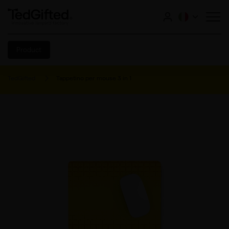
Product
TedGifted
Tappetino per mouse 3 in 1