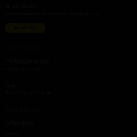
Hai domande?
Consulta le risposte pronte e trova cio che stai cercando.
Vai alle FAQ
Contatto
info@tedgifted.com
+48 61 30 72 345
Zytnia 3,
62-064 Plewiska, Polonia
Chi siamo
Su TedGifted
Servizi