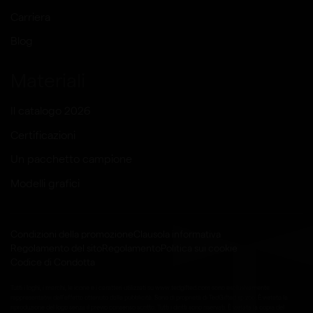
Carriera
Blog
Materiali
Il catalogo 2026
Certificazioni
Un pacchetto campione
Modelli grafici
Condizioni della promozione
Clausola informativa
Regolamento del sito
Regolamento
Politica sui cookie
Codice di Condotta
Tutti i loghi, i marchi, le icone e i caratteri utilizzati su www.tedgifted.com sono esclusivamente
rappresentativi dell'effetto ottenuto dalla pubblicità. Sono di proprietà di TedGifted sp zoo. È vietata la
riproduzione del logo senza il previo consenso scritto. Tutti i diritti sono riservati. È vietata la copia del