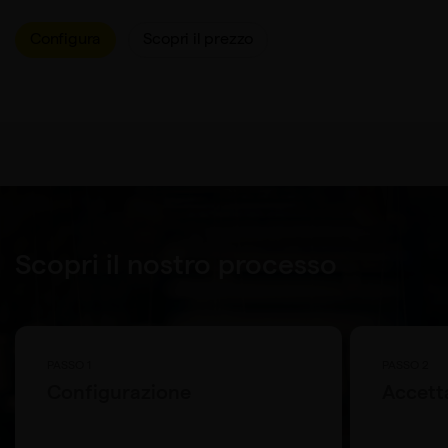
Configura
Scopri il prezzo
Scopri il nostro processo
PASSO 1
PASSO 2
Configurazione
Accetta