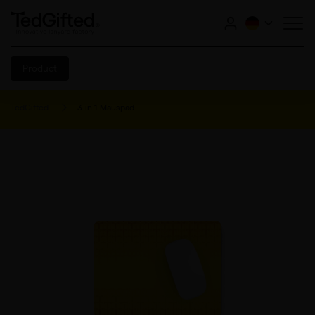
Product
TedGifted
3-in-1-Mauspad