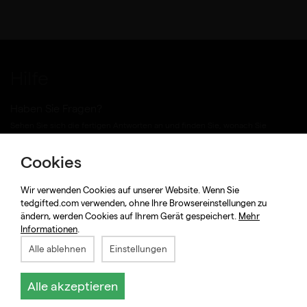
Hilfe
Haben Sie Fragen?
Sehen Sie sich die fertigen Antworten an und finden Sie, wonach Sie
suchen.
Cookies
FAQ anzeigen
Wir verwenden Cookies auf unserer Website. Wenn Sie
tedgifted.com verwenden, ohne Ihre Browsereinstellungen zu
Kontakt
ändern, werden Cookies auf Ihrem Gerät gespeichert.
Mehr
Informationen
.
info@tedgifted.com
Alle ablehnen
Einstellungen
+48 61 30 72 345
Alle akzeptieren
Zytnia 3,