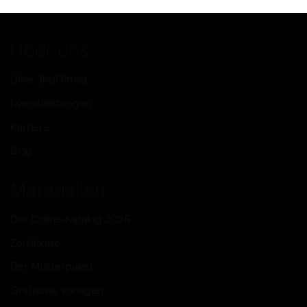
62-064 Plewiska, Polen
Über uns
Über TedGifted
Dienstleistungen
Karriere
Blog
Materialien
Der Online-Katalog 2026
Zertifikate
Der Musterpaket
Grafische Vorlagen