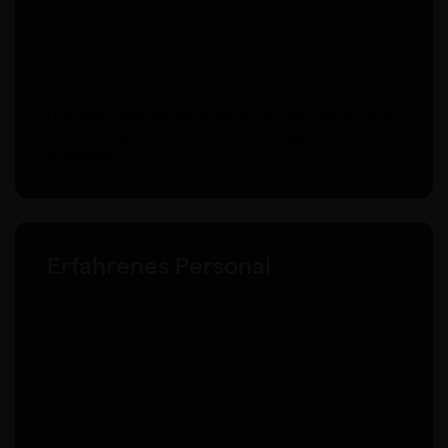
Um den Ansprüchen unserer Kunden gerecht zu
werden, haben wir auch unser Angebot an
erweitert.
Erfahrenes Personal