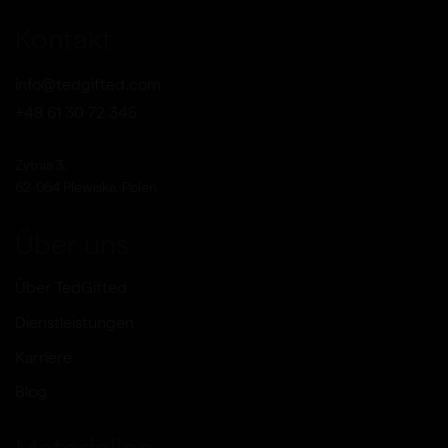
Kontakt
info@tedgifted.com
+48 61 30 72 345
Zytnia 3,
62-064 Plewiska, Polen
Über uns
Über TedGifted
Dienstleistungen
Karriere
Blog