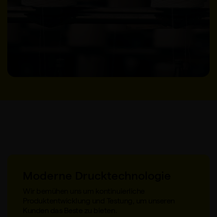
Moderne Drucktechnologie
Wir bemühen uns um kontinuierliche
Produktentwicklung und Testung, um unseren
Kunden das Beste zu bieten.