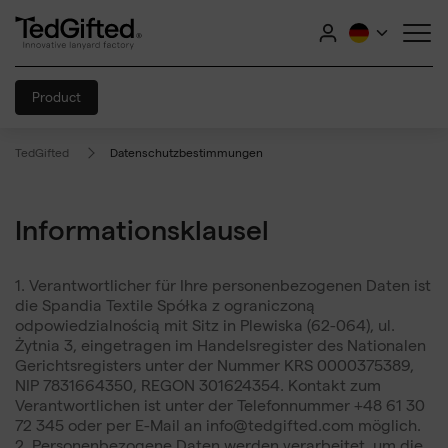
Product
TedGifted
Datenschutzbestimmungen
Informationsklausel
1. Verantwortlicher für Ihre personenbezogenen Daten ist
die Spandia Textile Spółka z ograniczoną
odpowiedzialnością mit Sitz in Plewiska (62-064), ul.
Żytnia 3, eingetragen im Handelsregister des Nationalen
Gerichtsregisters unter der Nummer KRS 0000375389,
NIP 7831664350, REGON 301624354. Kontakt zum
Verantwortlichen ist unter der Telefonnummer +48 61 30
72 345 oder per E-Mail an
info@tedgifted.com
möglich.
2. Personenbezogene Daten werden verarbeitet, um die