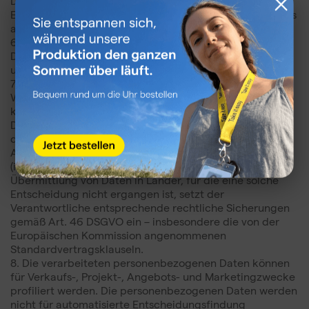
Datenverarbeitung, die bis zum Widerruf der
Einwilligung oder dem Wegfall des Verarbeitungszwecks
aufbewahrt werden.
6. Empfänger der personenbezogenen Daten sind IT-
Dienstleister, Hostinganbieter, Buchhaltungs-, Rechts-
und Zahlungsdienstleister.
7. Die Daten können außerhalb des Europäischen
Wirtschaftsraums übermittelt werden. In solchen Fällen
können die im Auftrag des Verantwortlichen tätigen
Datenverarbeiter die Daten in Länder weitergeben, für
die die Europäische Kommission eine
Angemessenheitsentscheidung getroffen hat
(insbesondere die Vereinigten Staaten). Bei der
Übermittlung von Daten in Länder, für die eine solche
Entscheidung nicht ergangen ist, setzt der
Verantwortliche entsprechende rechtliche Sicherungen
gemäß Art. 46 DSGVO ein – insbesondere die von der
Europäischen Kommission angenommenen
Standardvertragsklauseln.
8. Die verarbeiteten personenbezogenen Daten können
für Verkaufs-, Projekt-, Angebots- und Marketingzwecke
profiliert werden. Die personenbezogenen Daten werden
nicht für automatisierte Entscheidungsfindung