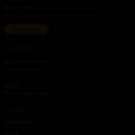
Masz pytania?
Zajrzyj do gotowych odpowiedzi i znajdź to czego szukasz.
Sprawdź FAQ
Kontakt
info@tedgifted.com
+48 61 30 72 345
Żytnia 3,
62-064 Plewiska, Polska
O nas
O TedGifted
Usługi