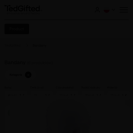
Product
TedGifted
Bandany
Bandany
(
6
produktów)
>
Kategorie
Sortuj
Cena za szt.
Czas produkcji
Rodzaj nadruku
Materiał
Produkcja od 6 h