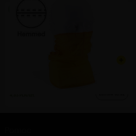
Produkcja od 4 dni
Model 14.6
Bandana Basic Hemmed
od
Zamów teraz
4,83 PLN/szt.
Pomoc