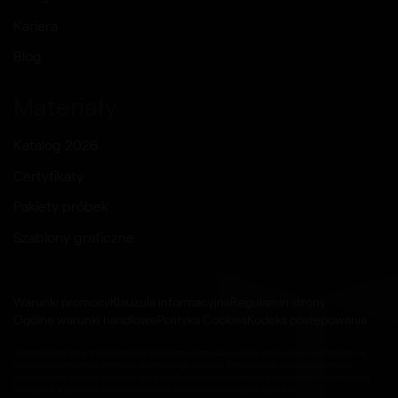
Kariera
Blog
Materiały
Katalog 2026
Certyfikaty
Pakiety próbek
Szablony graficzne
Warunki promocji
Klauzula informacyjna
Regulamin strony
Ogólne warunki handlowe
Polityka Cookies
Kodeks postępowania
Wszystkie loga firmy, znaki handlowe, ikony i kroje pisma używane na stronie www.tedgifted.com są
jedynie reprezentantami efektu uzyskanego dzięki reklamie. Niedozwolone jest reprodukowanie
jakiegokolwiek logo bez uprzedniej zgody właściciela i odpowiedniego upoważnienia. Wszelkie prawa
zastrzeżone. Kopiowanie treści zawartych na stronie internetowej jest zabronione.