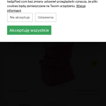
Zamów teraz
6,88 PLN/szt.
tedgifted.com bez zmiany ustawień przeglądarki oznacza, że pliki
cookies będą zamieszczane na Twoim urządzeniu.
Więcej
informacji
.
Nie akceptuję
Ustawienia
Produkcja od 24 h
Akceptuję wszystkie
Model 14.5
Bandana Reflect bezszwowa
od
Zamów teraz
5,08 PLN/szt.