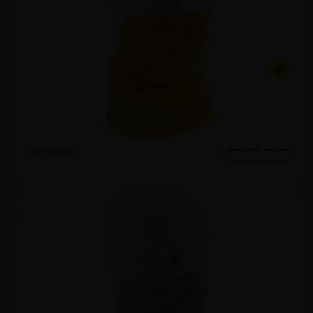
Model 14.1 Sydney
Bandana sublimacyjna bezszwowa
od
Zamów teraz
3,18 PLN/szt.
Produkcja od 6 h