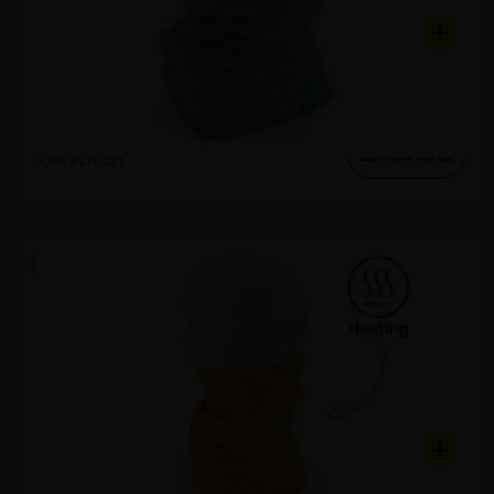
Model 14.2 Chloe
Bandana sublimacyjna bezszwowa rPET
od
Zamów teraz
3,68 PLN/szt.
Produkcja od 24 h