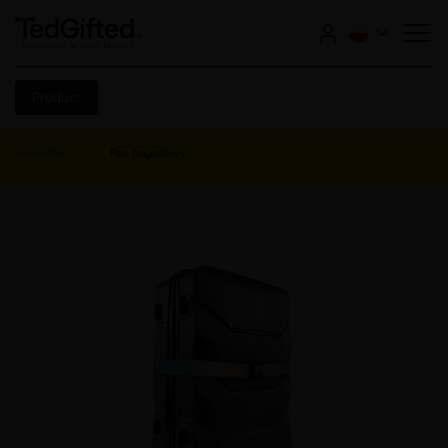
Product
TedGifted
Pas bagażowy