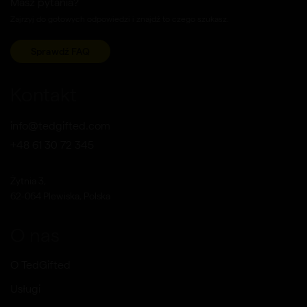
Masz pytania?
Zajrzyj do gotowych odpowiedzi i znajdź to czego szukasz.
Sprawdź FAQ
Kontakt
info@tedgifted.com
+48 61 30 72 345
Żytnia 3,
62-064 Plewiska, Polska
O nas
O TedGifted
Usługi