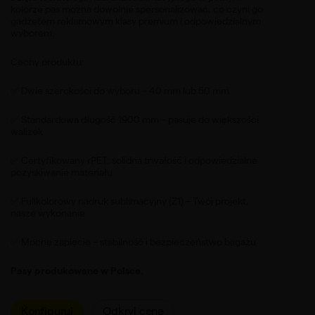
kolorze pas można dowolnie spersonalizować, co czyni go
gadżetem reklamowym klasy premium i odpowiedzialnym
wyborem.
Cechy produktu:
✅ Dwie szerokości do wyboru – 40 mm lub 50 mm
✅ Standardowa długość 1900 mm – pasuje do większości
walizek
✅ Certyfikowany rPET: solidna trwałość i odpowiedzialne
pozyskiwanie materiału
✅ Fullkolorowy nadruk sublimacyjny (Z1) – Twój projekt,
nasze wykonanie
✅ Mocne zapięcie – stabilność i bezpieczeństwo bagażu
Pasy produkowane w Polsce.
Konfiguruj
Odkryj cenę