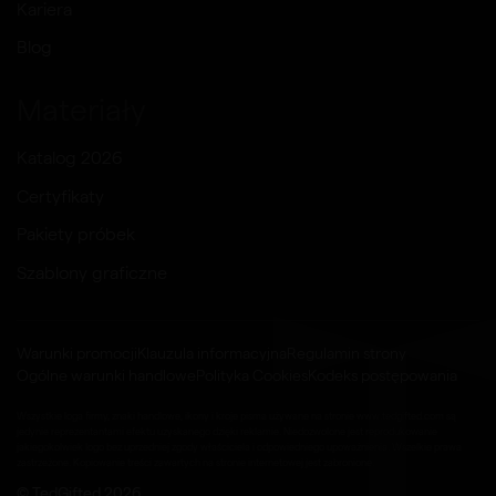
Kariera
Blog
Materiały
Katalog 2026
Certyfikaty
Pakiety próbek
Szablony graficzne
Warunki promocji
Klauzula informacyjna
Regulamin strony
Ogólne warunki handlowe
Polityka Cookies
Kodeks postępowania
Wszystkie loga firmy, znaki handlowe, ikony i kroje pisma używane na stronie www.tedgifted.com są
jedynie reprezentantami efektu uzyskanego dzięki reklamie. Niedozwolone jest reprodukowanie
jakiegokolwiek logo bez uprzedniej zgody właściciela i odpowiedniego upoważnienia. Wszelkie prawa
zastrzeżone. Kopiowanie treści zawartych na stronie internetowej jest zabronione.
© TedGifted 2026.