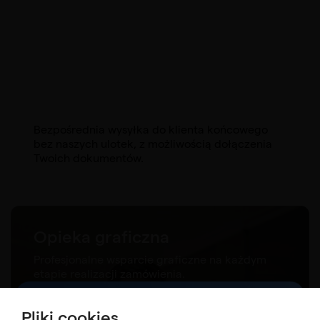
Bezpośrednia wysyłka do klienta końcowego
bez naszych ulotek, z możliwością dołączenia
Twoich dokumentów.
Opieka graficzna
Profesjonalne wsparcie graficzne na każdym
etapie realizacji zamówienia.
Pliki cookies