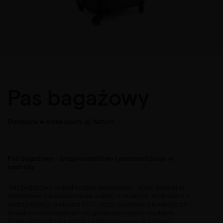
Pas bagażowy
Dostępne w kolekcjach
Nature
Pas bagażowy – bezpieczeństwo i personalizacja w
podróży
Pas bagażowy to praktyczne akcesorium, które zapewnia
dodatkowe zabezpieczenie walizki w podróży. Wykonany z
wytrzymałego poliestru rPET, łączy wyjątkową trwałość ze
świadomym podejściem do gospodarowania zasobami.
Dzięki technologii nadruku sublimacyjnego w pełnym