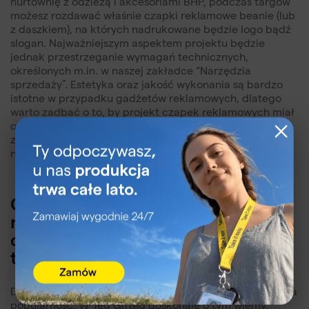
hurtownię z odzieżą i akcesoriami BHP, podczas targów
możesz rozdawać właśnie czapki reklamowe beanie (lub
z daszkiem), na których nadrukowane będzie logo bądź
slogan. Najważniejszym aspektem projektu będzie
jednak przestrzeganie wymagań technicznych,
określonych m.in. w naszej zakładce “Narzędzia
sprzedaży”. Estetyka oraz jakość wykonania są bardzo
istotne w przypadku gadżetów reklamowych, dlatego
warto zadbać o to, by projekt czapek reklamowych miał
odpowiednio zaznaczone spady, kolory określone
zgodnie ze wzornikiem Pantone Solid Coated, a także
nadruk zaplanowany w odpowiednim miejscu.
Czapki reklamowe beanie z
nadrukiem sublimacyjnym —
dlaczego warto wybrać właśnie tę
technikę znakowania?
Druk sublimacyjny ma wiele zalet, stąd też jego ogromna
popularność. W Ted Gifted doskonale o tym wiemy,