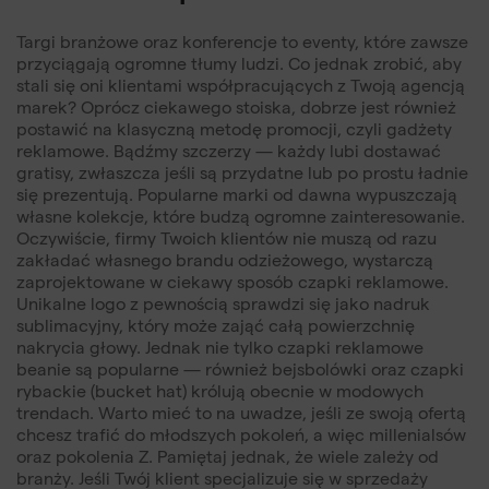
Targi branżowe oraz konferencje to eventy, które zawsze
przyciągają ogromne tłumy ludzi. Co jednak zrobić, aby
stali się oni klientami współpracujących z Twoją agencją
marek? Oprócz ciekawego stoiska, dobrze jest również
postawić na klasyczną metodę promocji, czyli gadżety
reklamowe. Bądźmy szczerzy — każdy lubi dostawać
gratisy, zwłaszcza jeśli są przydatne lub po prostu ładnie
się prezentują. Popularne marki od dawna wypuszczają
własne kolekcje, które budzą ogromne zainteresowanie.
Oczywiście, firmy Twoich klientów nie muszą od razu
zakładać własnego brandu odzieżowego, wystarczą
zaprojektowane w ciekawy sposób czapki reklamowe.
Unikalne logo z pewnością sprawdzi się jako nadruk
sublimacyjny, który może zająć całą powierzchnię
nakrycia głowy. Jednak nie tylko czapki reklamowe
beanie są popularne — również bejsbolówki oraz czapki
rybackie (bucket hat) królują obecnie w modowych
trendach. Warto mieć to na uwadze, jeśli ze swoją ofertą
chcesz trafić do młodszych pokoleń, a więc millenialsów
oraz pokolenia Z. Pamiętaj jednak, że wiele zależy od
branży. Jeśli Twój klient specjalizuje się w sprzedaży