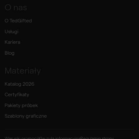
O nas
O TedGifted
Usługi
Kariera
Blog
Materiały
Katalog 2026
Certyfikaty
Pakiety próbek
Szablony graficzne
Warunki promocji
Klauzula informacyjna
Regulamin strony