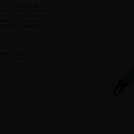
m wykonanym metodą
rednio w taśmę, co tworzy
trze. To trwały i elegancki
tyfikacji wizualnej kadry
l marki musi prezentować
czerwony 032 C,
, fioletowy C, Process
m