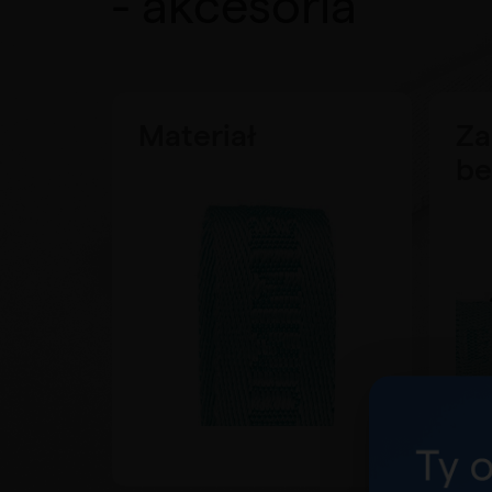
- akcesoria
Materiał
Za
be