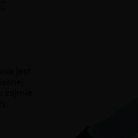
ia jest
łasnej
u zajmie
ty.