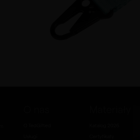
O nas
Materiały
O TedGifted
Katalog 2026
om
Usługi
Certyfikaty