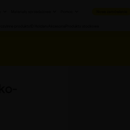
y
Materiały sprzedażowe
Pomoc
Nowe zamówienie
yczy
Inne produkty
ID Holdery
Akcesoria
Produkty stockowe
ko-