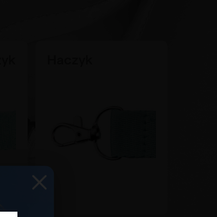
zyk
Haczyk