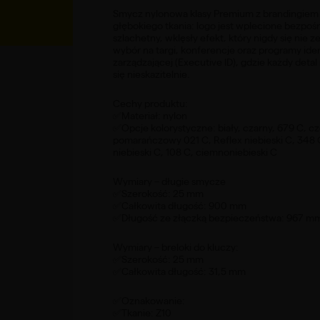
Smycz nylonowa klasy Premium z brandingie
głębokiego tkania: logo jest wplecione bezpoś
szlachetny, wklęsły efekt, który nigdy się nie ze
wybór na targi, konferencje oraz programy iden
zarządzającej (Executive ID), gdzie każdy deta
się nieskazitelnie.
Cechy produktu:
✅Materiał: nylon
✅Opcje kolorystyczne: biały, czarny, 679 C, 
pomarańczowy 021 C, Reflex niebieski C, 348 C
niebieski C, 108 C, ciemnoniebieski C
Wymiary – długie smycze
✅Szerokość: 25 mm
✅Całkowita długość: 900 mm
✅Długość ze złączką bezpieczeństwa: 967 m
Wymiary – breloki do kluczy:
✅Szerokość: 25 mm
✅Całkowita długość: 31,5 mm
✅Oznakowanie:
✅Tkanie: Z10