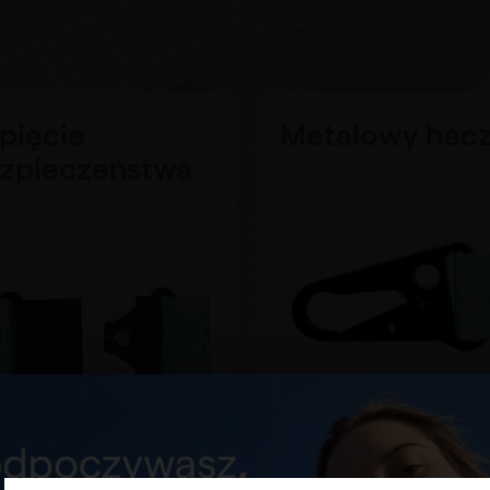
pięcie
Metalowy hac
zpieczeństwa