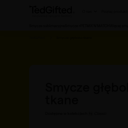
O nas
Poznaj produkt
Smycze sublimacyjne
Smycze rPET
MIX'N'MATCH
Więcej sm
TedGifted
Smycze głęboko-tkane
Smycze głębo
tkane
Dostępne w kolekcjach
Classic