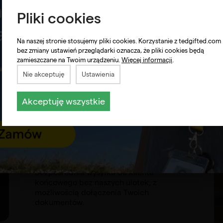
Pliki cookies
Na naszej stronie stosujemy pliki cookies. Korzystanie z tedgifted.com
bez zmiany ustawień przeglądarki oznacza, że pliki cookies będą
zamieszczane na Twoim urządzeniu.
Więcej informacji
.
Nie akceptuję
Ustawienia
Akceptuję wszystkie
Anonimowa wysyłka
Bezpośrednia wysyłka do klienta
końcowego bez naszych ulotek, z
możliwością dołączenia Twoich
dokumentów.