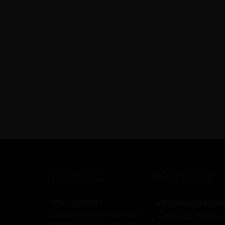
Pomoc
Kontakt
Masz pytania?
info@tedgifted.c
Zajrzyj do gotowych odpowiedzi
+48 61 30 72 345