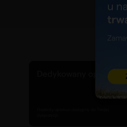
Dedykowany opiekun
Osobisty opiekun dostępny do Twojej
dyspozycji.