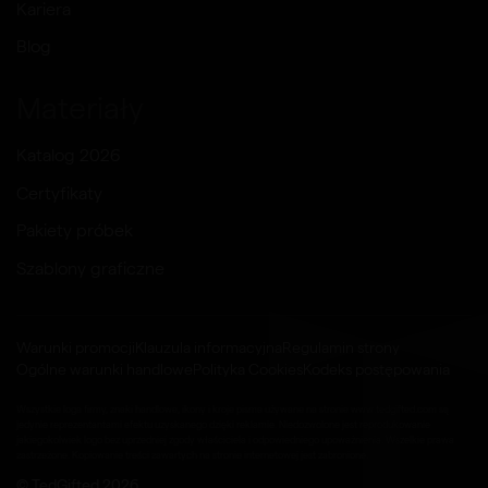
Kariera
Blog
Materiały
Katalog 2026
Certyfikaty
Pakiety próbek
Szablony graficzne
Warunki promocji
Klauzula informacyjna
Regulamin strony
Ogólne warunki handlowe
Polityka Cookies
Kodeks postępowania
Wszystkie loga firmy, znaki handlowe, ikony i kroje pisma używane na stronie www.tedgifted.com są
jedynie reprezentantami efektu uzyskanego dzięki reklamie. Niedozwolone jest reprodukowanie
jakiegokolwiek logo bez uprzedniej zgody właściciela i odpowiedniego upoważnienia. Wszelkie prawa
zastrzeżone. Kopiowanie treści zawartych na stronie internetowej jest zabronione.
© TedGifted 2026.