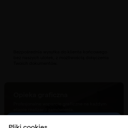
Bezpośrednia wysyłka do klienta końcowego
bez naszych ulotek, z możliwością dołączenia
Twoich dokumentów.
Opieka graficzna
Profesjonalne wsparcie graficzne na każdym
etapie realizacji zamówienia.
Pliki cookies