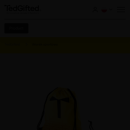
Product
TedGifted
Worek sportowy