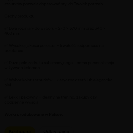
sznurków pozwala dopasować styl do Twoich potrzeb.
Cechy produktu:
✅ Dwa rozmiary do wyboru – 270 × 370 mm oraz 340 ×
460 mm
✅ Wysokiej jakości poliester – trwałość i odporność na
przetarcia
✅ Duże pole zadruku sublimacyjnego – pełna personalizacja
w żywych kolorach
✅ Wybór koloru sznurków – klasyczna czerń lub elegancka
biel
✅ Lekki i pakowny – idealny na trening, zakupy czy
codzienne wyjścia
Worki produkowane w Polsce.
Konfiguruj
Odkryj cenę