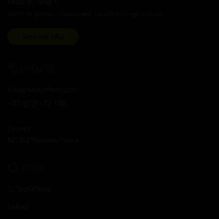
Masz pytania?
Zajrzyj do gotowych odpowiedzi i znajdź to czego szukasz.
Sprawdź FAQ
Kontakt
info@tedgifted.com
+48 61 30 72 345
Żytnia 3,
62-064 Plewiska, Polska
O nas
O TedGifted
Usługi