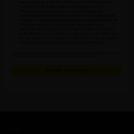
J’accepte de recevoir des informations commerciales à
l’adresse e-mail et au numéro de téléphone fournis,
conformément à la loi du 12 juillet 2024 relative aux
communications électroniques et à la loi du 18 juillet 2002
relative à la fourniture de services par voie électronique. Le
consentement est volontaire mais nécessaire pour
bénéficier des programmes de fidélité et des campagnes
promotionnelles spéciales proposés par Spandia Textile Sp. z
o.o. Le consentement peut être retiré à tout moment dans le
Profil Utilisateur, section Consentements Marketing.
Nous vous informons que votre consentement peut être retiré à tout moment en envoyant un e-
mail à notre administrateur depuis l’adresse concernée par le consentement.
Envoyer le message
Aide