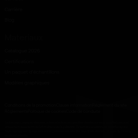
Carrière
Blog
Materiaux
Catalogue 2026
Certifications
Un paquet d'échantillons
Modèles graphiques
Conditions de la promotion
Clause information
Réglement du site
Rčglements
Politique de cookies
Code de conduite
Tout les logos, marques déposées, icônes et polices de caractère utilisées sur www.tedgifted.com sont
uniquement réprensatifs de l'effet obtenu par la publictité. Ce sont des propriétés de TedGifted sp zoo.
Toute reproduction du logo sans accord préalable est interdite. Tous droits réservés. Le copie du contenu
du site est interdite.