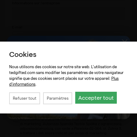
Informations sur l’entreprise
E-mail
Message
Cookies
Nous utilisons des cookies sur notre site web. L'utilisation de
tedgifted.com sans modifier les paramètres de votre navigateur
signifie que des cookies seront placés sur votre appareil.
Plus
d'informations
.
Accepter tout
Refuser tout
Paramètres
Sélectionner tous les consentements ci-dessous
Je déclare avoir lu et accepter les Conditions Générales et la
Clause d’Information.
Acconsento al trattamento dei miei dati personali per finalità
di marketing. Autorizzo Spandia Textile Spółka z ograniczoną
odpowiedzialnością, con sede a Plewiska 62-064, ul. Żytnia 3,
a trattare i dati sopra indicati per scopi di marketing.