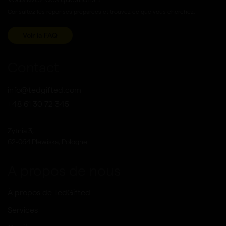
Consultez les reponses preparees et trouvez ce que vous cherchez.
Voir la FAQ
Contact
info@tedgifted.com
+48 61 30 72 345
Zytnia 3,
62-064 Plewiska, Pologne
A propos de nous
À propos de TedGifted
Services