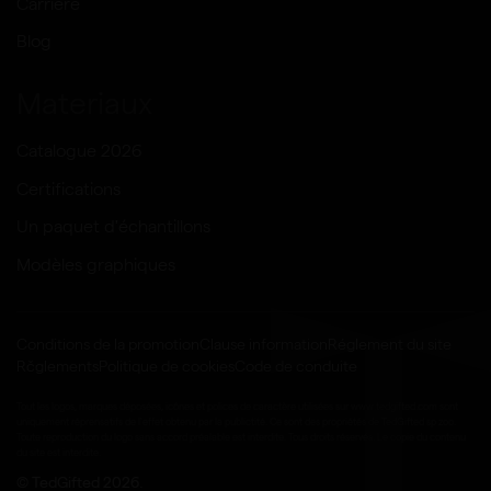
Carrière
Blog
Materiaux
Catalogue 2026
Certifications
Un paquet d'échantillons
Modèles graphiques
Conditions de la promotion
Clause information
Réglement du site
Rčglements
Politique de cookies
Code de conduite
Tout les logos, marques déposées, icônes et polices de caractère utilisées sur www.tedgifted.com sont
uniquement réprensatifs de l'effet obtenu par la publictité. Ce sont des propriétés de TedGifted sp zoo.
Toute reproduction du logo sans accord préalable est interdite. Tous droits réservés. Le copie du contenu
du site est interdite.
© TedGifted 2026.