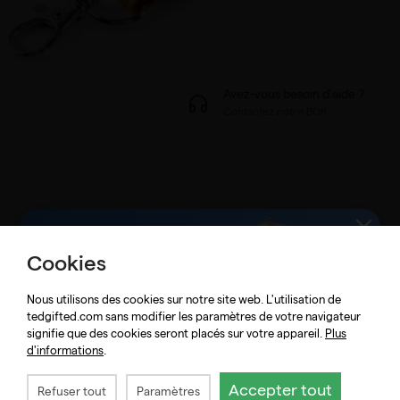
Avez-vous besoin d'aide ?
Contactez notre BOK
Cookies
Bracelets événementiels
Nous utilisons des cookies sur notre site web. L'utilisation de
promotionnels — découvrez les
tedgifted.com sans modifier les paramètres de votre navigateur
collections et matériaux
signifie que des cookies seront placés sur votre appareil.
Plus
d'informations
.
disponibles
Accepter tout
Refuser tout
Paramètres