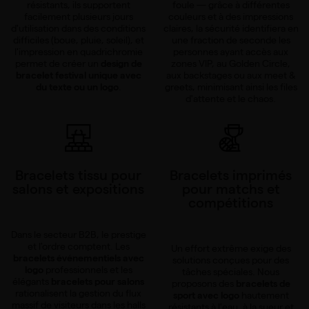
résistants, ils supportent
foule — grâce à différentes
facilement plusieurs jours
couleurs et à des impressions
d'utilisation dans des conditions
claires, la sécurité identifiera en
difficiles (boue, pluie, soleil), et
une fraction de seconde les
l'impression en quadrichromie
personnes ayant accès aux
permet de créer un
design de
zones VIP, au Golden Circle,
bracelet festival unique avec
aux backstages ou aux meet &
du texte ou un logo
.
greets, minimisant ainsi les files
d'attente et le chaos.
Bracelets tissu pour
Bracelets imprimés
salons et expositions
pour matchs et
compétitions
Dans le secteur B2B, le prestige
et l'ordre comptent. Les
Un effort extrême exige des
bracelets événementiels avec
solutions conçues pour des
logo
professionnels et les
tâches spéciales. Nous
élégants
bracelets pour salons
proposons des
bracelets de
rationalisent la gestion du flux
sport avec logo
hautement
massif de visiteurs dans les halls
résistants à l'eau, à la sueur et