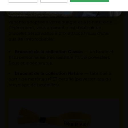
Chaque bracelet festival personnalisé de notre offre
est conçu en gardant à l'esprit les normes les plus
strictes de l'industrie événementielle. Choisissez la
variante adaptée à votre budget et à la nature de
l'événement, vous assurant ainsi d'obtenir un
bracelet personnalisé à prix attractif mais d'une
qualité irréprochable:
Bracelet de la collection Classic
— un bracelet
tissu personnalisé très résistant (100% polyester).
Doux et indéchirable.
Bracelet de la collection Nature
— fabriqué à
partir de matériau rPET certifié (polyester issu du
recyclage de bouteilles).