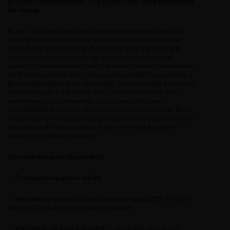
Bracelet événementiel — le must-have des événements
de masse
Nous fournissons des bracelets événementiels pour les
festivals, concerts, salons, événements d'entreprise et
sportifs. Nous sommes un partenaire B2B fiable dans le
domaine de la production de masse: nous offrons un
support graphique complet, une production express à partir
de 6 heures seulement, ainsi qu'une expédition en marque
blanch directement au client final. Nos bracelets tissu avec
impression par sublimation sont fabriqués à partir d'un
polyester doux et résistant, c'est pourquoi ils sont
confortables à porter même sur une longue période. Nous
réalisons un marquage en quadrichromie des deux côtés et
proposons différents types de fermetures (bagues en
plastique, métal et bamboo).
Caractéristiques du produit:
✅
Production à partir de 6h
✅
Impression par sublimation recto-verso (Z1)
— totale
liberté de création et couleurs intenses
✅
Polyester de haute qualité
— durabilité et confort