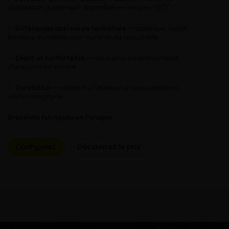
d'utilisation (également disponible en version rPET)
✅
Différentes options de fermeture
— plastique, métal,
bambou, inviolable auto-serrante ou réajustable
✅
Léger et confortable
— idéal pour les événements
d'une journée entière
✅
Durabilité
— résistant à l'abrasion et aux conditions
météorologiques
Bracelets fabriqués en Pologne
Configurez
Découvrez le prix