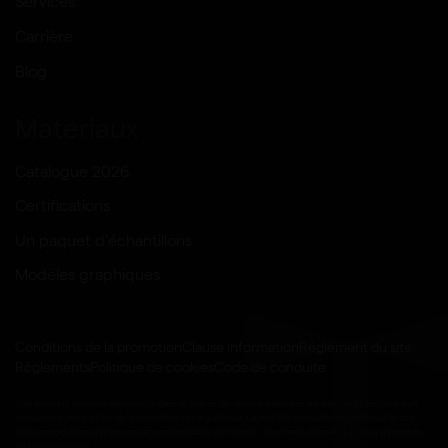
Services
Carrière
Blog
Materiaux
Catalogue 2026
Certifications
Un paquet d'échantillons
Modèles graphiques
Conditions de la promotion
Clause information
Réglement du site
Rčglements
Politique de cookies
Code de conduite
Tout les logos, marques déposées, icônes et polices de caractère utilisées sur www.tedgifted.com sont
uniquement réprensatifs de l'effet obtenu par la publictité. Ce sont des propriétés de TedGifted sp zoo.
Toute reproduction du logo sans accord préalable est interdite. Tous droits réservés. Le copie du contenu
du site est interdite.