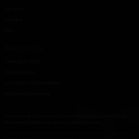
Services
Carrière
Blog
Materiaux
Catalogue 2026
Certifications
Un paquet d'échantillons
Modèles graphiques
Conditions de la promotion
Clause information
Réglement du site
Rčglements
Politique de cookies
Code de conduite
Tout les logos, marques déposées, icônes et polices de caractère utilisées sur www.tedgifted.com sont
uniquement réprensatifs de l'effet obtenu par la publictité. Ce sont des propriétés de TedGifted sp zoo.