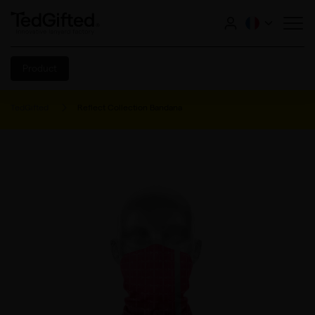
Product
TedGifted
Reflect Collection Bandana